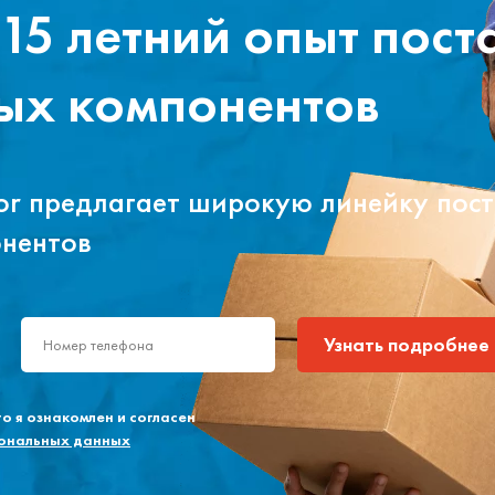
15 летний опыт пост
ых компонентов
tor предлагает широкую линейку пос
онентов
Узнать подробнее
 я ознакомлен и согласен
сональных данных