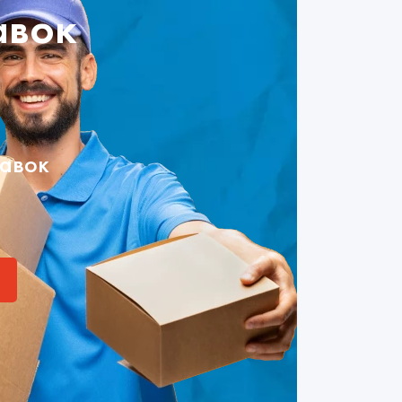
авок
тавок