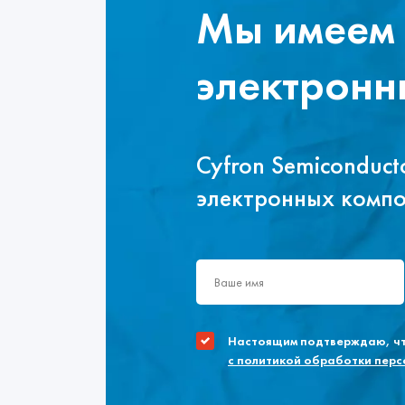
Мы имеем 
электронн
Cyfron Semiconduc
электронных комп
Настоящим подтверждаю, что
с политикой обработки пер