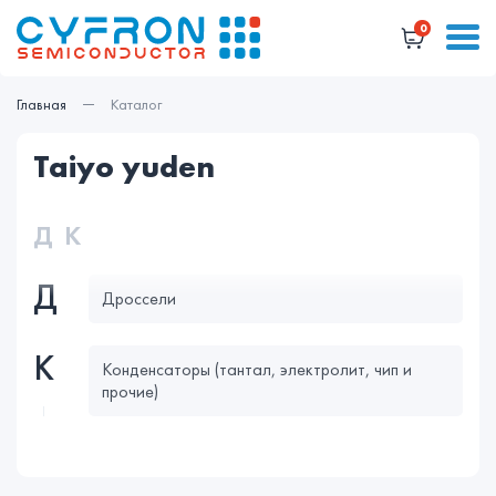
0
Главная
Каталог
taiyo yuden
Д
К
Д
Дросcели
К
Конденсаторы (тантал, электролит, чип и
прочие)