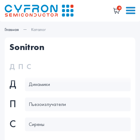
0
Главная
Каталог
sonitron
Д
П
С
Д
Динамики
П
Пьезоизлучатели
С
Сирены