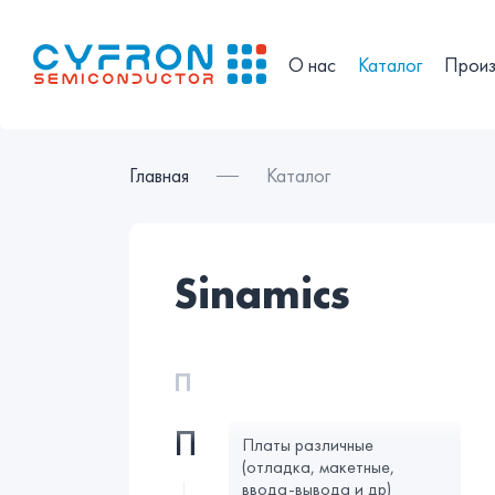
О нас
Каталог
Произ
Главная
Каталог
sinamics
П
П
Платы различные
(отладка, макетные,
ввода-вывода и др)