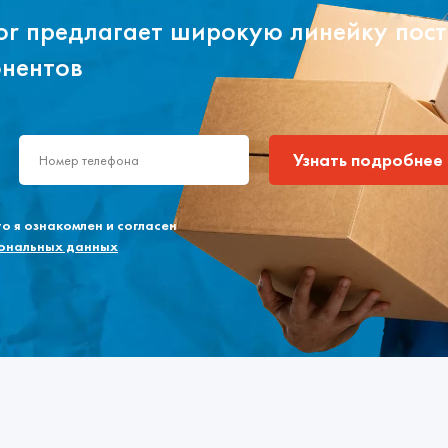
tor предлагает широкую линейку пос
онентов
Узнать подробнее
 я ознакомлен и согласен
сональных данных