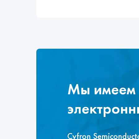
Мы имеем 
электронн
Cyfron Semiconduc