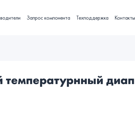
водители
Запрос компонента
Техподдержка
Контакт
й температурнный диапо