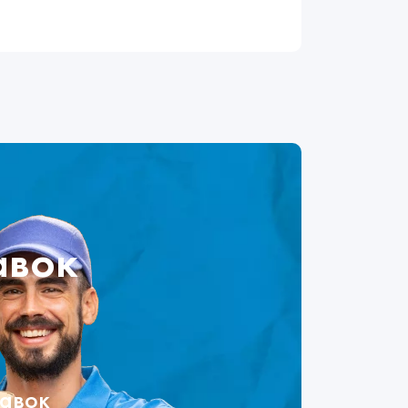
авок
тавок