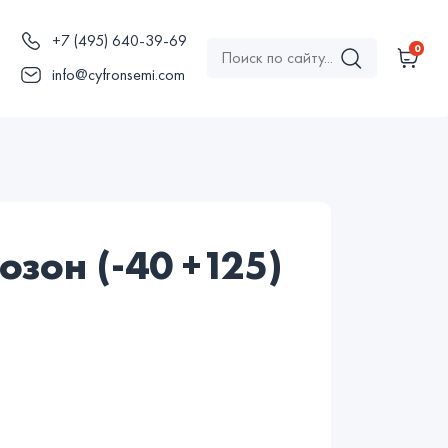
+7 (495) 640-39-69
0
ы
info@cyfronsemi.com
зон (-40 +125)