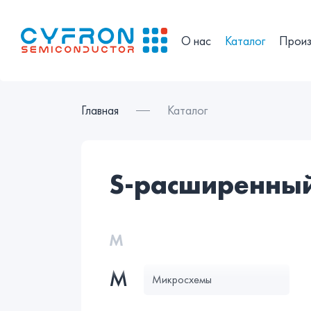
О нас
Каталог
Произ
Главная
Каталог
s-расширенны
М
М
Микросхемы