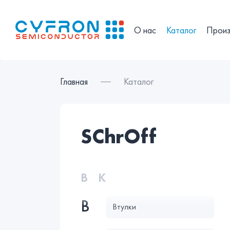
О нас
Каталог
Произ
Главная
Каталог
sСhrОff
В
К
В
Втулки