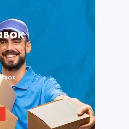
авок
тавок