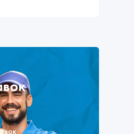
авок
тавок