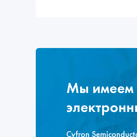
Мы имеем 
электронн
Cyfron Semiconduc