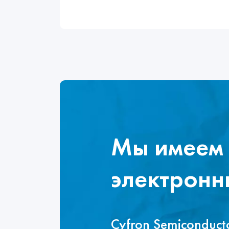
Мы имеем 
электронн
Cyfron Semiconduc