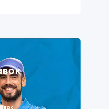
авок
тавок