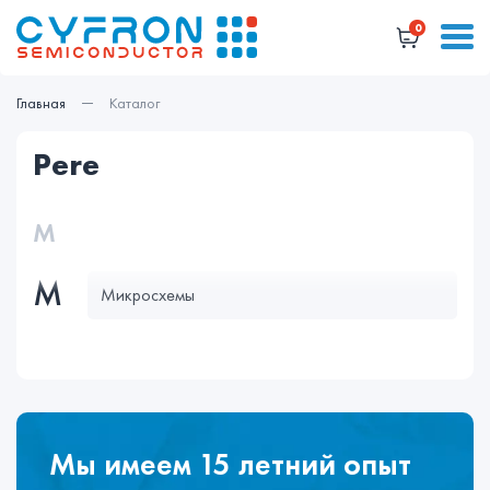
0
Главная
Каталог
pere
М
М
Микросхемы
Мы имеем 15 летний опыт