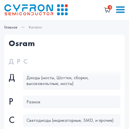
0
Главная
Каталог
osram
Д
Р
С
Д
Диоды (мосты, Шоттки, сборки,
высоковольтные, мосты)
Р
Разное
С
Светодиоды (индикаторные, SMD, и прочие)