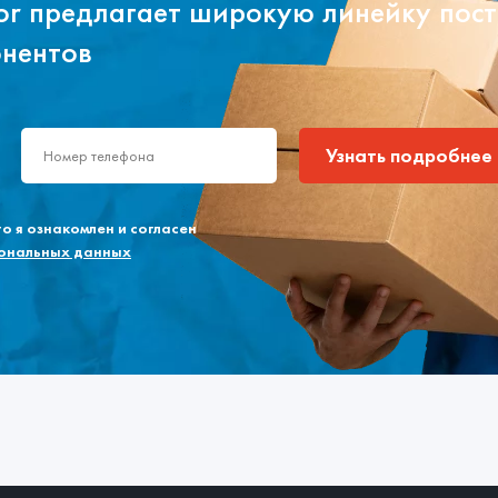
tor предлагает широкую линейку пос
онентов
Узнать подробнее
 я ознакомлен и согласен
сональных данных