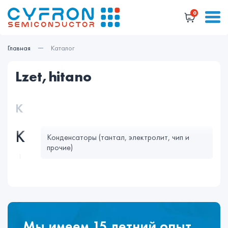
0
Главная
Каталог
lzet,hitano
К
К
Конденсаторы (тантал, электролит, чип и
прочие)
Мы имеем 15 летний опыт