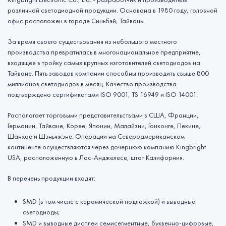
различной светодиодной продукции. Основана в 1980 году, головной
офис расположен в городе Синьбэй, Тайвань.
За время своего существования из небольшого местного
производства превратилась в многонациональное предприятие,
входящее в тройку самых крупных изготовителей светодиодов на
Тайване. Пять заводов компании способны производить свыше 800
миллионов светодиодов в месяц. Качество производства
подтверждено сертификатами ISO 9001, TS 16949 и ISO 14001.
Располагает торговыми представительствами в США, Франции,
Германии, Тайване, Корее, Японии, Малайзии, Гонконге, Пекине,
Шанхае и Шэньчжэне. Операции на Североамериканском
континенте осуществляются через дочернюю компанию Kingbright
USA, расположенную в Лос-Анджелесе, штат Калифорния.
В перечень продукции входят:
SMD (в том числе с керамической подложкой) и выводные
светодиоды;
SMD и выводные дисплеи семисегментные, буквенно-цифровые,