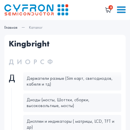
0
Главная
Каталог
kingbright
Д
И
О
Р
С
Ф
Д
Держатели разные (Sim карт, светодиодов,
кабеля и тд)
Диоды (мосты, Шоттки, сборки,
высоковольтные, мосты)
Дисплеи и индикаторы ( матрицы, LCD, TFT и
др)