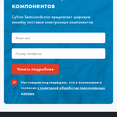
компонентов
Cyfron Semiconductor предлагает широкую
линейку поставок электронных компонентов
Узнать подробнее
Настоящим подтверждаю, что я ознакомлен и
согласен
с политикой обработки персональных
данных