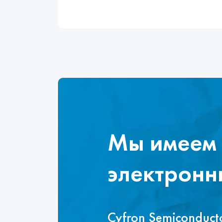
Мы имеем 
электронн
Cyfron Semiconduc