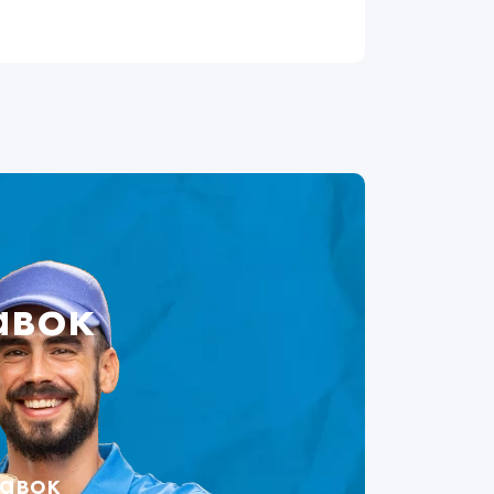
авок
тавок