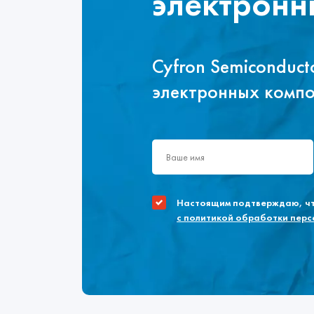
электронн
Cyfron Semiconduc
электронных комп
Настоящим подтверждаю, что
с политикой обработки пер