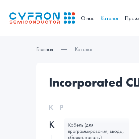
О нас
Каталог
Произ
Главная
Каталог
incorporated 
К
Р
К
Кабель (для
программирования, вводы,
сборки, каналы)