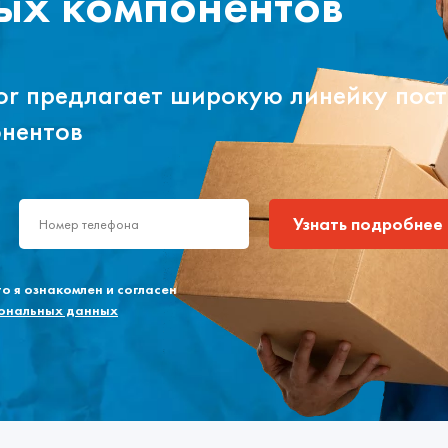
ых компонентов
tor предлагает широкую линейку пос
онентов
Узнать подробнее
 я ознакомлен и согласен
сональных данных