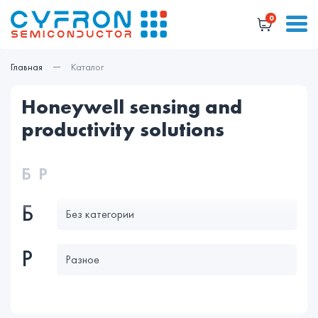
0
Главная
Каталог
honeywell sensing and
productivity solutions
Б
Р
Б
Без категории
Р
Разное