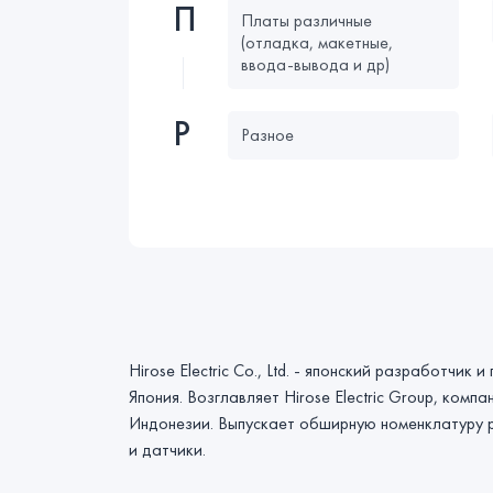
П
Платы различные
(отладка, макетные,
ввода-вывода и др)
Р
Разное
Hirose Electric Co., Ltd. - японский разработчи
Япония. Возглавляет Hirose Electric Group, ко
Индонезии. Выпускает обширную номенклатуру р
и датчики.