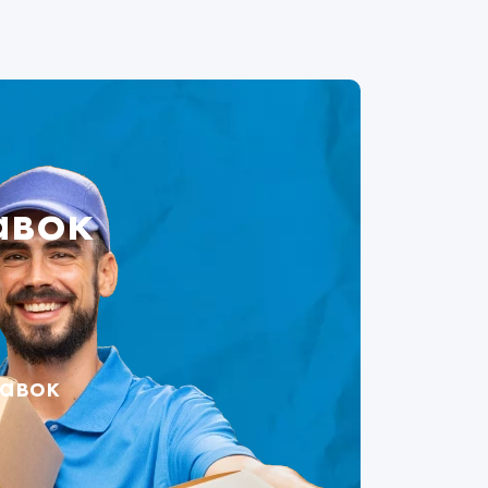
авок
тавок