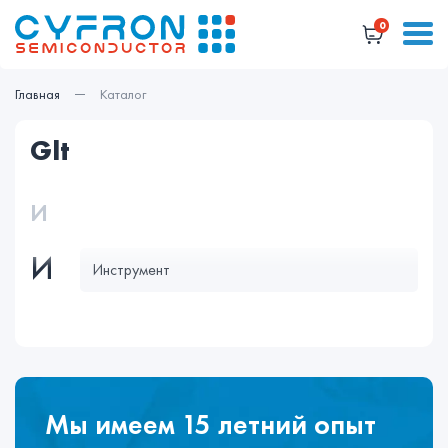
0
Главная
Каталог
glt
И
И
Инструмент
Мы имеем 15 летний опыт