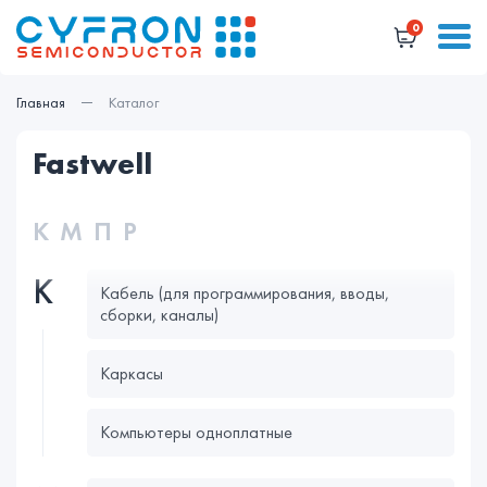
0
Главная
Каталог
fastwell
К
М
П
Р
К
Кабель (для программирования, вводы,
сборки, каналы)
Каркасы
Компьютеры одноплатные