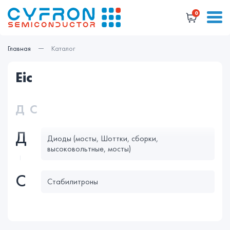
0
Главная
Каталог
eic
Д
С
Д
Диоды (мосты, Шоттки, сборки,
высоковольтные, мосты)
С
Стабилитроны