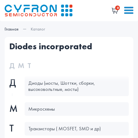
0
Главная
Каталог
diodes incorporated
Д
М
Т
Д
Диоды (мосты, Шоттки, сборки,
высоковольтные, мосты)
М
Микросхемы
Т
Транзисторы ( MOSFET, SMD и др)