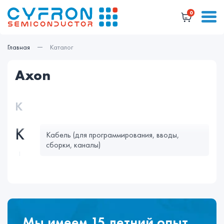
0
Главная
Каталог
axon
К
К
Кабель (для программирования, вводы,
сборки, каналы)
Мы имеем 15 летний опыт