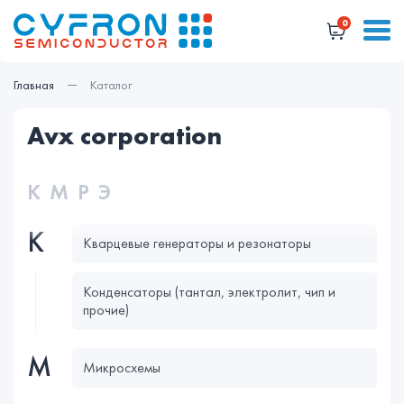
0
Главная
Каталог
avx corporation
К
М
Р
Э
К
Кварцевые генераторы и резонаторы
Конденсаторы (тантал, электролит, чип и
прочие)
М
Микросхемы